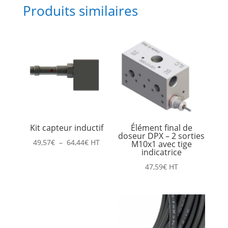
Produits similaires
Kit capteur inductif
Élément final de
doseur DPX – 2 sorties
Plage
49,57
€
–
64,44
€
HT
M10x1 avec tige
indicatrice
de
47,59
€
HT
prix :
49,57€
à
64,44€