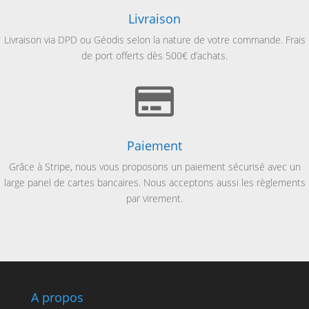
Livraison
Livraison via
DPD ou Géodis selon la nature de votre commande. Frais
de port offerts dès 500€ d’achats.

Paiement
Grâce à Stripe, nous vous proposons un paiement sécurisé avec un
large panel de cartes bancaires. Nous acceptons aussi les règlements
par virement.
A propos