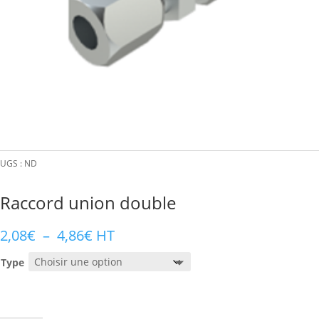
UGS :
ND
Raccord union double
Plage
2,08
€
–
4,86
€
HT
de
Type
prix :
2,08€
à
4,86€