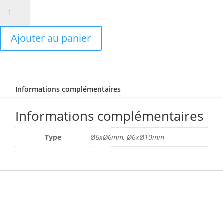
quantité
de
Raccord
Ajouter au panier
union
double
Informations complémentaires
Informations complémentaires
Type
Ø6xØ6mm, Ø6xØ10mm