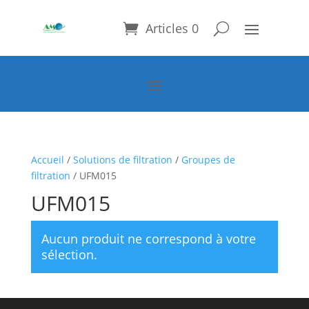
Articles 0
Accueil
/
Solutions de filtration
/
Groupes de
filtration
/ UFM015
UFM015
Aucun produit ne correspond à votre
sélection.