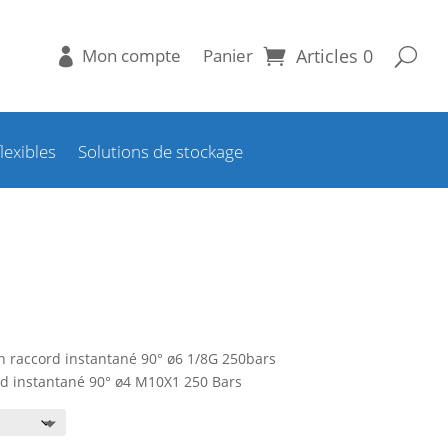
Mon compte
Panier
Articles 0
lexibles
Solutions de stockage
n raccord instantané 90° ø6 1/8G 250bars
rd instantané 90° ø4 M10X1 250 Bars