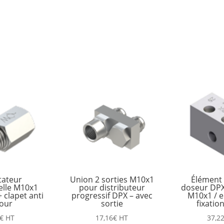
tateur
Union 2 sorties M10x1
Élément i
elle M10x1
pour distributeur
doseur DPX 
 clapet anti
progressif DPX – avec
M10x1 / e
tour
sortie
fixati
€
HT
17,16
€
HT
37,2