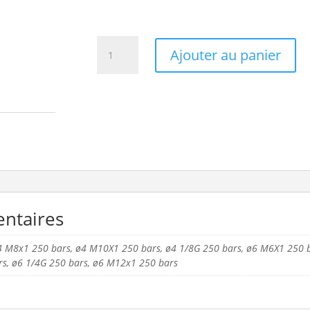
quantité
Ajouter au panier
de
Raccord
instantané
90°
ntaires
4 M8x1 250 bars, ø4 M10X1 250 bars, ø4 1/8G 250 bars, ø6 M6X1 250 
rs, ø6 1/4G 250 bars, ø6 M12x1 250 bars