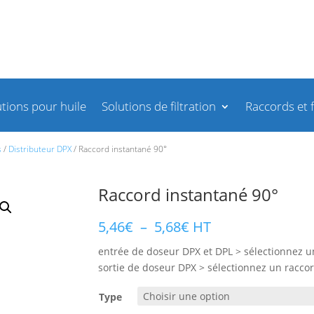
utions pour huile
Solutions de filtration
Raccords et f
 progressifs
/
Distributeur DPX
/ Raccord instantané 90°
s
/
Distributeur DPX
/ Raccord instantané 90°
Raccord instantané 90°
Plage
5,46
€
–
5,68
€
HT
de
entrée de doseur DPX et DPL > sélectionnez u
prix :
sortie de doseur DPX > sélectionnez un racco
5,46€
à
Type
5,68€