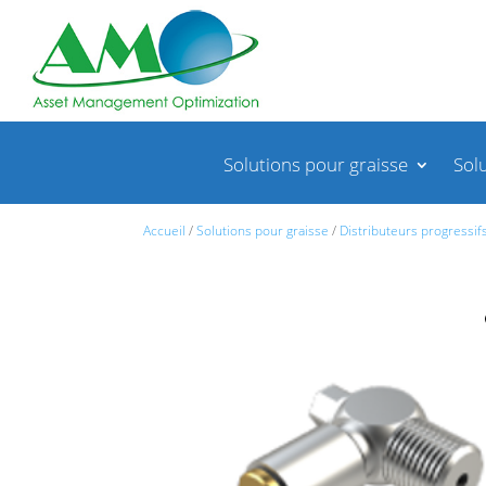
Solutions pour graisse
Sol
Accueil
/
Solutions pour graisse
/
Distributeurs
Accueil
/
Solutions pour graisse
/
Distributeurs progressif