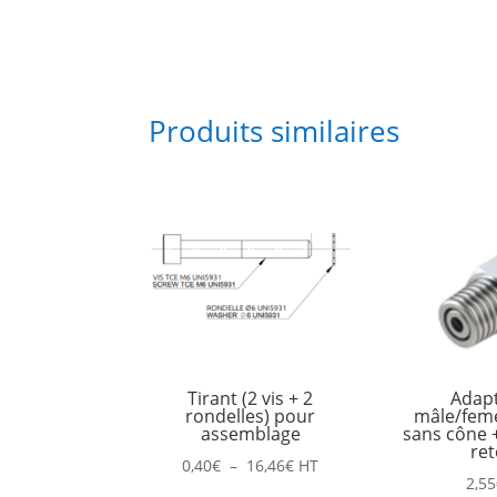
Produits similaires
Tirant (2 vis + 2
Adap
rondelles) pour
mâle/fem
assemblage
sans cône +
re
Plage
0,40
€
–
16,46
€
HT
2,55
de