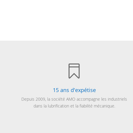
prix :
0,40€
à
16,46€

15 ans d'expétise
Depuis 2009, la société AMO accompagne les industriels
dans la lubrification et la fiabilité mécanique.