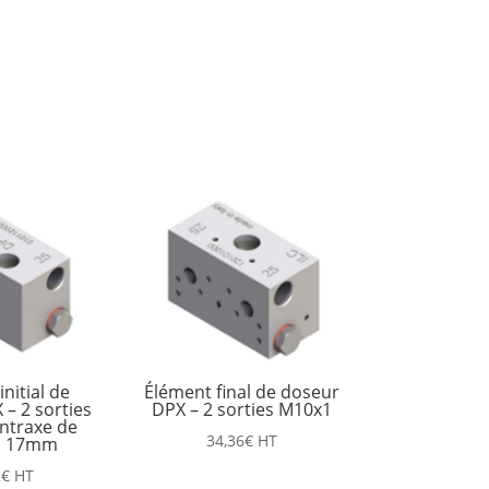
nitial de
Élément final de doseur
– 2 sorties
DPX – 2 sorties M10x1
ntraxe de
34,36
€
HT
on 17mm
2
€
HT