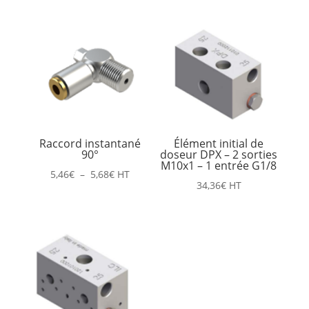
Raccord instantané
Élément initial de
90°
doseur DPX – 2 sorties
M10x1 – 1 entrée G1/8
Plage
5,46
€
–
5,68
€
HT
34,36
€
HT
de
prix :
5,46€
à
5,68€