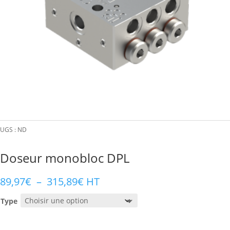
UGS :
ND
Doseur monobloc DPL
Plage
89,97
€
–
315,89
€
HT
de
Type
prix :
89,97€
à