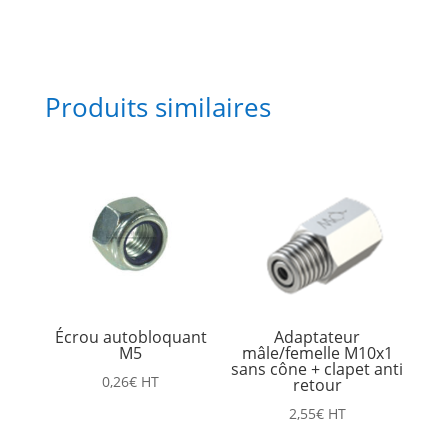
Produits similaires
Écrou autobloquant
Adaptateur
M5
mâle/femelle M10x1
sans cône + clapet anti
0,26
€
HT
retour
2,55
€
HT