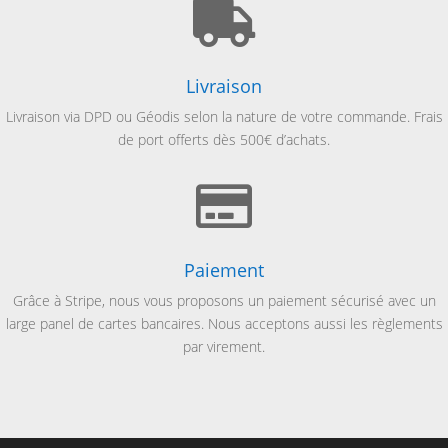

Livraison
Livraison via
DPD ou Géodis selon la nature de votre commande. Frais
de port offerts dès 500€ d’achats.

Paiement
Grâce à Stripe, nous vous proposons un paiement sécurisé avec un
large panel de cartes bancaires. Nous acceptons aussi les règlements
par virement.