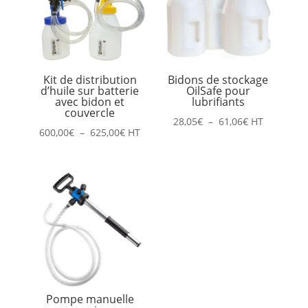
Kit de distribution
Bidons de stockage
d’huile sur batterie
OilSafe pour
avec bidon et
lubrifiants
couvercle
Plage
28,05
€
–
61,06
€
HT
Plage
600,00
€
–
625,00
€
HT
de
de
prix :
prix :
28,05€
600,00€
à
à
61,06€
625,00€
Pompe manuelle