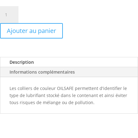
quantité
de
Collier
Ajouter au panier
de
couleur
pour
bidon
OilSafe
Description
Informations complémentaires
Les colliers de couleur
OILSAFE
permettent d'identifier le
type de lubrifiant stocké dans le contenant et ainsi éviter
tous risques de mélange ou de pollution.