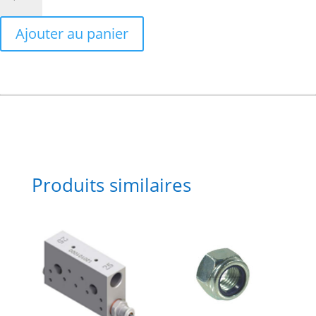
de
Clapet
Ajouter au panier
anti-
retour
M1/8xF1/8
Produits similaires