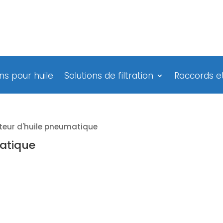
ns pour huile
Solutions de filtration
Raccords et
ateur d'huile pneumatique
matique